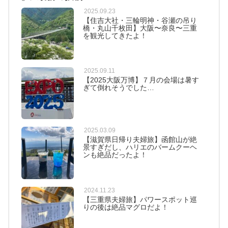
2025.09.23
【住吉大社・三輪明神・谷瀬の吊り
橋・丸山千枚田】大阪〜奈良〜三重
を観光してきたよ！
2025.09.11
【2025大阪万博】７月の会場は暑す
ぎて倒れそうでした…
2025.03.09
【滋賀県日帰り夫婦旅】函館山が絶
景すぎだし、ハリエのバームクーヘ
ンも絶品だったよ！
2024.11.23
【三重県夫婦旅】パワースポット巡
りの後は絶品マグロだよ！