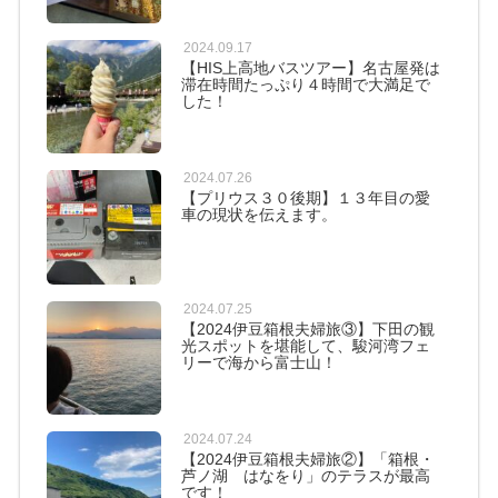
2024.09.17
【HIS上高地バスツアー】名古屋発は
滞在時間たっぷり４時間で大満足で
した！
2024.07.26
【プリウス３０後期】１３年目の愛
車の現状を伝えます。
2024.07.25
【2024伊豆箱根夫婦旅③】下田の観
光スポットを堪能して、駿河湾フェ
リーで海から富士山！
2024.07.24
【2024伊豆箱根夫婦旅②】「箱根・
芦ノ湖 はなをり」のテラスが最高
です！