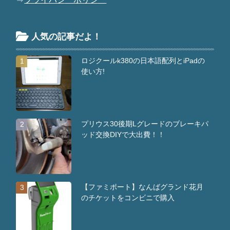
人気の記事だよ！
ロジクールk380の日本語配列とiPadの
1
使い方!
プリウス30後期Lグレードのブレーキパ
2
ッド交換DIYで大出費！！
【ファミポート】なんばグランド花月
3
のチケットをコンビニで購入