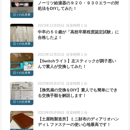
ノーリツ給湯器の９２０・９３０エラーの対
処法をDIYしてみた！
日々の出来事
2023年12月05日
目安時間 1 分
中卒の５０歳が「高校卒業程度認定試験」に
合格したよ！
日々の出来事
2023年12月01日
目安時間 1 分
【Switchライト】左スティックが調子悪い
んで素人が交換してみた！
日々の出来事
2023年05月07日
目安時間 1 分
【換気扇の交換をDIY】素人でも簡単にでき
る交換手順を解説します！
日々の出来事
2023年05月06日
目安時間 1 分
【土屋鞄製造所】ミニ財布のディアリオハン
ディＬファスナーの使い心地最高です！