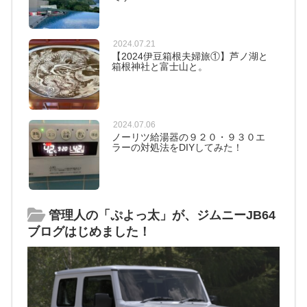
2024.07.21
【2024伊豆箱根夫婦旅①】芦ノ湖と
箱根神社と富士山と。
2024.07.06
ノーリツ給湯器の９２０・９３０エ
ラーの対処法をDIYしてみた！
管理人の「ぷよっ太」が、ジムニーJB64
ブログはじめました！