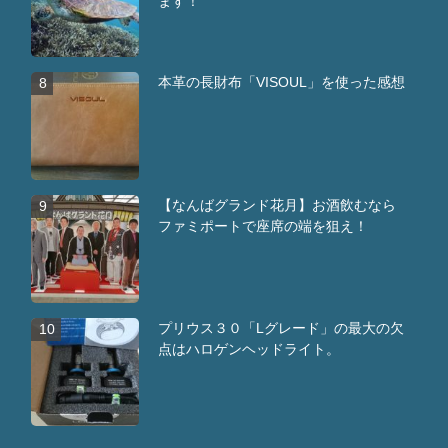
ます！
本革の長財布「VISOUL」を使った感想
8
【なんばグランド花月】お酒飲むなら
9
ファミポートで座席の端を狙え！
プリウス３０「Lグレード」の最大の欠
10
点はハロゲンヘッドライト。