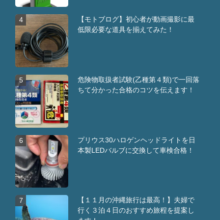
【モトブログ】初心者が動画撮影に最
4
低限必要な道具を揃えてみた！
危険物取扱者試験(乙種第４類)で一回落
5
ちて分かった合格のコツを伝えます！
プリウス30ハロゲンヘッドライトを日
6
本製LEDバルブに交換して車検合格！
【１１月の沖縄旅行は最高！】夫婦で
7
行く３泊４日のおすすめ旅程を提案し