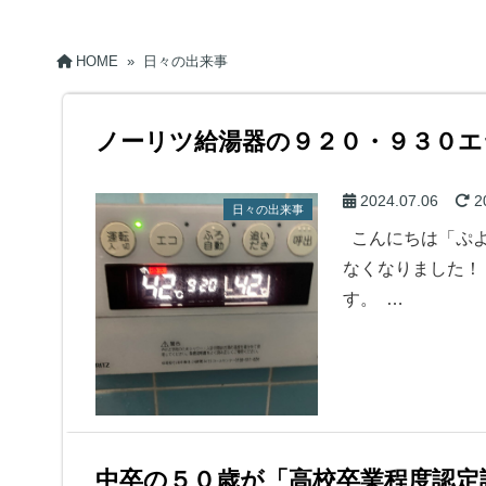
HOME
»
日々の出来事
ノーリツ給湯器の９２０・９３０エ
2024.07.06
2
日々の出来事
こんにちは「ぷよ
なくなりました！
す。 …
中卒の５０歳が「高校卒業程度認定