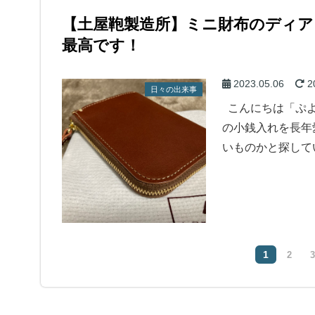
【土屋鞄製造所】ミニ財布のディ
最高です！
2023.05.06
2
日々の出来事
こんにちは「ぷよ
の小銭入れを長年
いものかと探して
1
2
3