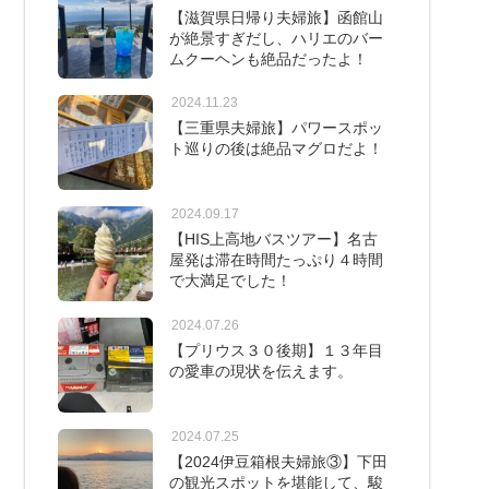
【滋賀県日帰り夫婦旅】函館山
が絶景すぎだし、ハリエのバー
ムクーヘンも絶品だったよ！
2024.11.23
【三重県夫婦旅】パワースポッ
ト巡りの後は絶品マグロだよ！
2024.09.17
【HIS上高地バスツアー】名古
屋発は滞在時間たっぷり４時間
で大満足でした！
2024.07.26
【プリウス３０後期】１３年目
の愛車の現状を伝えます。
2024.07.25
【2024伊豆箱根夫婦旅③】下田
の観光スポットを堪能して、駿