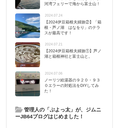
河湾フェリーで海から富士山！
2024.07.24
【2024伊豆箱根夫婦旅②】「箱
根・芦ノ湖 はなをり」のテラ
スが最高です！
2024.07.21
【2024伊豆箱根夫婦旅①】芦ノ
湖と箱根神社と富士山と。
2024.07.06
ノーリツ給湯器の９２０・９３
０エラーの対処法をDIYしてみ
た！
管理人の「ぷよっ太」が、ジムニ
ーJB64ブログはじめました！