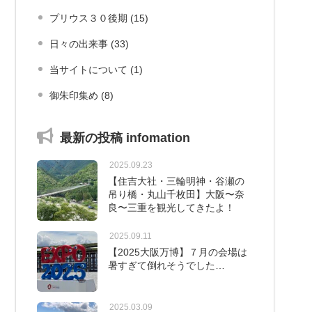
プリウス３０後期 (15)
日々の出来事 (33)
当サイトについて (1)
御朱印集め (8)
最新の投稿 infomation
2025.09.23
【住吉大社・三輪明神・谷瀬の
吊り橋・丸山千枚田】大阪〜奈
良〜三重を観光してきたよ！
2025.09.11
【2025大阪万博】７月の会場は
暑すぎて倒れそうでした…
2025.03.09